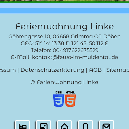
Ferienwohnung Linke
Göhrengasse 10, 04668 Grimma OT Döben
GEO: 51° 14‘ 13.38 N 12° 45‘ 50.112 E
Telefon: 004917622675529
E-Mail: kontakt@fewo-im-muldental.de
essum
|
Datenschutzerklärung
|
AGB
|
Sitema
© Ferienwohnung Linke