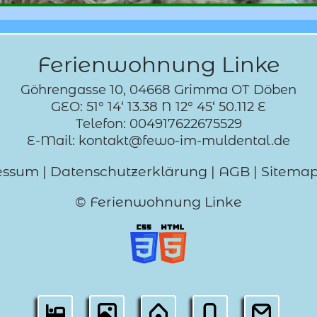
Ferienwohnung Linke
Göhrengasse 10, 04668 Grimma OT Döben
GEO: 51° 14‘ 13.38 N 12° 45‘ 50.112 E
Telefon: 004917622675529
E-Mail: kontakt@fewo-im-muldental.de
essum
|
Datenschutzerklärung
|
AGB
|
Sitema
© Ferienwohnung Linke