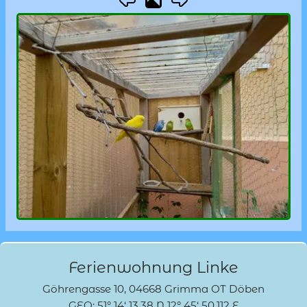
Ferienwohnung Linke
Göhrengasse 10, 04668 Grimma OT Döben
GEO: 51° 14‘ 13.38 N 12° 45‘ 50.112 E