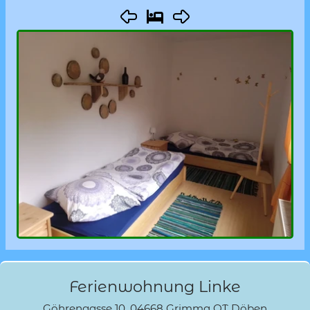
Ferienwohnung Linke
Göhrengasse 10, 04668 Grimma OT Döben