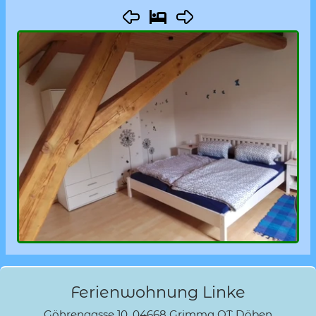
Ferienwohnung Linke
Göhrengasse 10, 04668 Grimma OT Döben