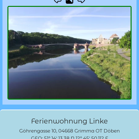
Ferienwohnung Linke
Göhrengasse 10, 04668 Grimma OT Döben
GEO: 51° 14‘ 13.38 N 12° 45‘ 50.112 E