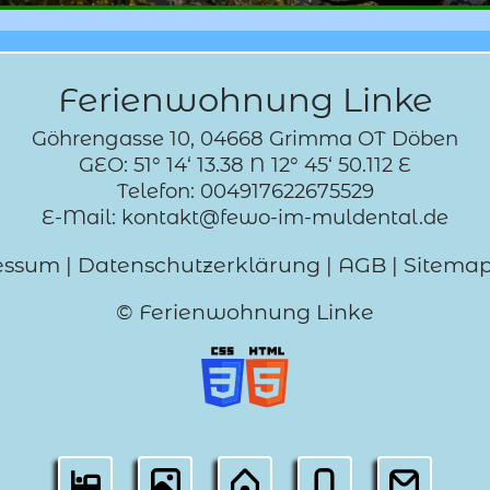
Ferienwohnung Linke
Göhrengasse 10, 04668 Grimma OT Döben
GEO: 51° 14‘ 13.38 N 12° 45‘ 50.112 E
Telefon: 004917622675529
E-Mail: kontakt@fewo-im-muldental.de
essum
|
Datenschutzerklärung
|
AGB
|
Sitema
© Ferienwohnung Linke