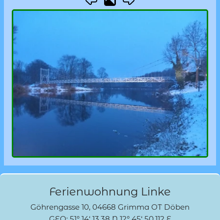
Ferienwohnung Linke
Göhrengasse 10, 04668 Grimma OT Döben
GEO: 51° 14‘ 13.38 N 12° 45‘ 50.112 E