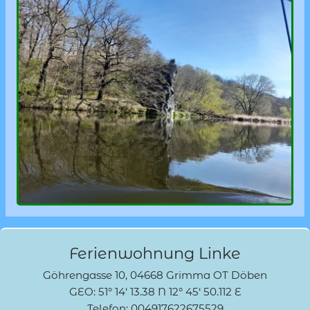
Ferienwohnung Linke
Göhrengasse 10, 04668 Grimma OT Döben
GEO: 51° 14‘ 13.38 N 12° 45‘ 50.112 E
Telefon: 004917622675529